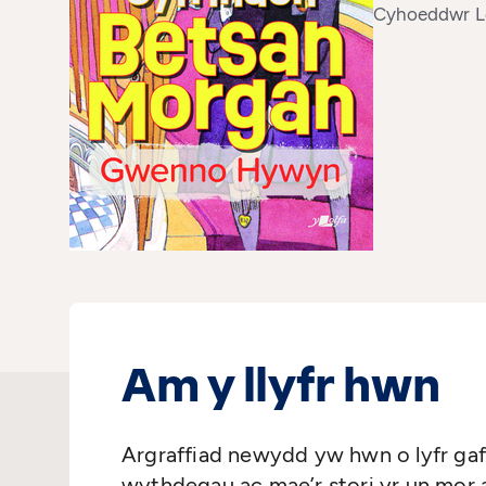
Cyhoeddwr Lo
Am y llyfr hwn
Argraffiad newydd yw hwn o lyfr gaf
wythdegau ac mae’r stori yr un mor 