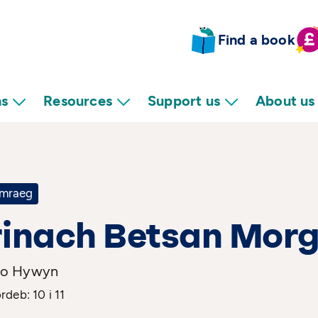
Find a book
ns
Resources
Support us
About us
mraeg
rinach Betsan Mor
no Hywyn
deb: 10 i 11