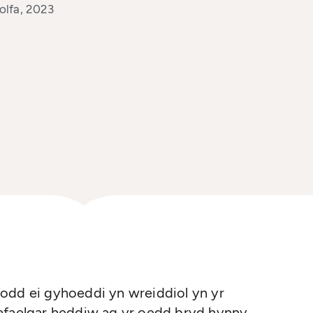
lfa, 2023
odd ei gyhoeddi yn wreiddiol yn yr
afaelgar heddiw ag yr oedd bryd hynny.