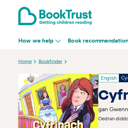
How we help
Book recommendatio
Home
Bookfinder
Cy
English
Cyf
gan Gwen
Oedran diddor