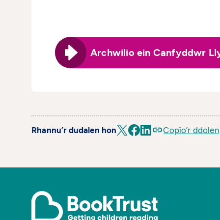
Archwilio ein Canfyddwr Ll
Rhannu’r dudalen hon
Copïo’r ddolen