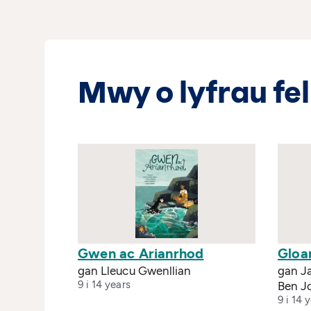
Mwy o lyfrau fel
Gwen ac Arianrhod
Glo
gan Lleucu Gwenllian
gan J
9 i 14 years
Ben Jo
9 i 14 