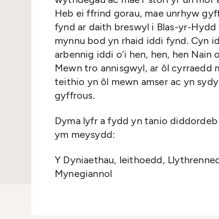
Heb ei ffrind gorau, mae unrhyw gy
fynd ar daith breswyl i Blas-yr-Hydd 
mynnu bod yn rhaid iddi fynd. Cyn i
arbennig iddi o’i hen, hen, hen Nain 
Mewn tro annisgwyl, ar ôl cyrraedd m
teithio yn ôl mewn amser ac yn sydyn 
gyffrous.
Dyma lyfr a fydd yn tanio diddorde
ym meysydd:
Y Dyniaethau, Ieithoedd, Llythrenn
Mynegiannol