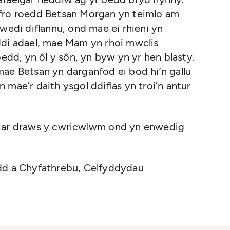
ffro roedd Betsan Morgan yn teimlo am
wedi diflannu, ond mae ei rhieni yn
ddi adael, mae Mam yn rhoi mwclis
oedd, yn ôl y sôn, yn byw yn yr hen blasty.
ae Betsan yn darganfod ei bod hi’n gallu
mae’r daith ysgol ddiflas yn troi’n antur
b ar draws y cwricwlwm ond yn enwedig
edd a Chyfathrebu, Celfyddydau