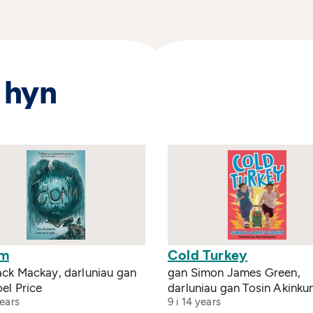
 hyn
am
Cold Turkey
ack Mackay, darluniau gan
gan Simon James Green,
el Price
darluniau gan Tosin Akinku
years
9 i 14 years