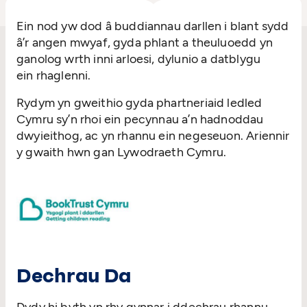
Ein nod yw dod â buddiannau darllen i blant sydd
â’r angen mwyaf, gyda phlant a theuluoedd yn
ganolog wrth inni arloesi, dylunio a datblygu
ein rhaglenni.
Rydym yn gweithio gyda phartneriaid ledled
Cymru sy’n rhoi ein pecynnau a’n hadnoddau
dwyieithog, ac yn rhannu ein negeseuon. Ariennir
y gwaith hwn gan Lywodraeth Cymru.
Dechrau Da