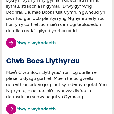
Dydy hi byth yn rhy gynnar i ddechrau rhannu
llyfrau, straeon a rhigymau! Drwy gyfrwng
Dechrau Da, mae BookTrust Cymru’n gwneud yn
siŵr fod gan bob plentyn yng Nghymru ei lyfrau’i
hun yn y cartref, ac mae’n cefnogi teuluoedd i
ddarllen gyda’i gilydd yn rheolaidd.
Mwy o wybodaeth
Clwb Bocs Llythyrau
Mae’r Clwb Bocs Llythyrau’n annog darllen er
pleser a dysgu gartref. Mae’n helpu gwella
gobeithion addysgol plant sy’n derbyn gofal. Yng
Nghymru, mae parseli’n cynnwys llyfrau a
deunyddiau ychwanegol yn Gymraeg.
Mwy o wybodaeth