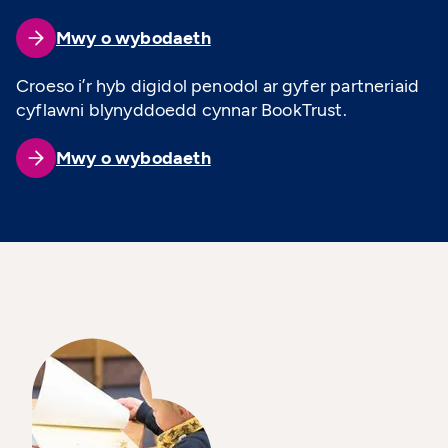
Mwy o wybodaeth
Croeso i’r hyb digidol penodol ar gyfer partneriaid
cyflawni blynyddoedd cynnar BookTrust.
Mwy o wybodaeth