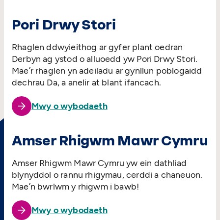
Pori Drwy Stori
Rhaglen ddwyieithog ar gyfer plant oedran
Derbyn ag ystod o alluoedd yw Pori Drwy Stori.
Mae’r rhaglen yn adeiladu ar gynllun poblogaidd
dechrau Da, a anelir at blant ifancach.
Mwy o wybodaeth
Amser Rhigwm Mawr Cymru
Amser Rhigwm Mawr Cymru yw ein dathliad
blynyddol o rannu rhigymau, cerddi a chaneuon.
Mae’n bwrlwm y rhigwm i bawb!
Mwy o wybodaeth