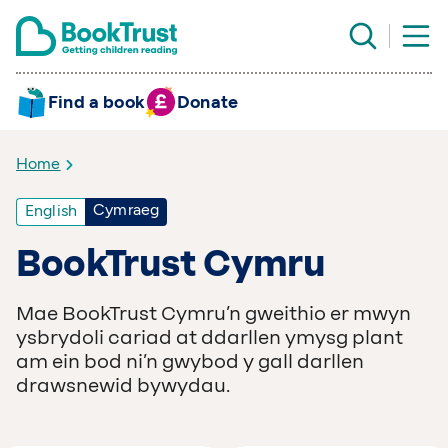
Find a book
Donate
Home
Cymraeg
English
BookTrust Cymru
Mae BookTrust Cymru’n gweithio er mwyn
ysbrydoli cariad at ddarllen ymysg plant
am ein bod ni’n gwybod y gall darllen
drawsnewid bywydau.