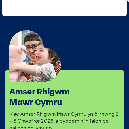
Amser Rhigwm
Mawr Cymru
Mae Amser Rhigwm Mawr Cymru yn ôl rhwng 2
– 6 Chwefror 2026, a byddem ni’n falch pe
gallech chi ymuno.