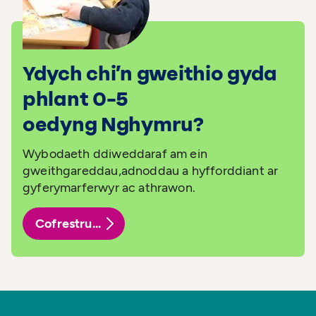
Ydych chi’n gweithio gyda
phlant 0–5
oedyng Nghymru?
Wybodaeth ddiweddaraf am ein
gweithgareddau,adnoddau a hyfforddiant ar
gyferymarferwyr ac athrawon.
Cofrestru...