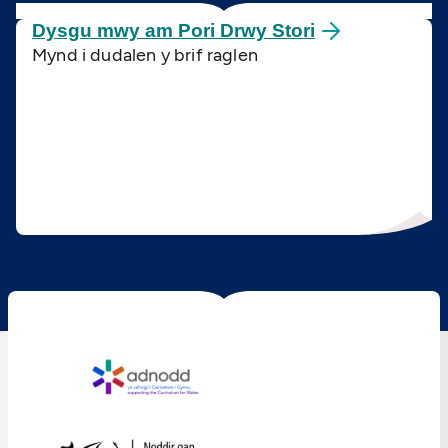
Dysgu mwy am Pori Drwy
Stori
Mynd i dudalen y brif raglen