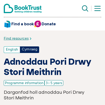
Find a book
Donate
Find resources
Cymraeg
English
Adnoddau Pori Drwy
Stori Meithrin
Programme information
3 i 5 years
Darganfod holl adnoddau Pori Drwy
Stori Meithrin