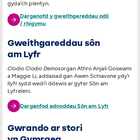
gyda’ch plentyn.
Darganofd y gweithgareddau odli
/ rhigymu
Gweithgareddau sôn
am Lyfr
Clodio Clodio Deinosor
gan Athro Anjali Goswami
a Maggie Li, addasiad gan Awen Schiavone ydy’r
llyfr sydd wedi’i ddewis ar gyfer Sôn am
Lyfr eleni.
Darganfod adnoddau Sôn am Lyfr
Gwrando ar stori
yn Gymraeg