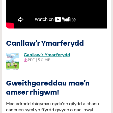
Canllaw’r Ymarferydd
Canllaw’r Ymarferydd
PDF | 5.0 MB
Gweithgareddau mae’n
amser rhigwm!
Mae adrodd rhigymau gyda’ch gilydd a chanu
caneuon syml yn ffyrdd gwych o gael hwyl