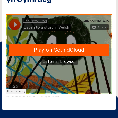
Pori Drwy Stori
·
Listen to a story in Welsh