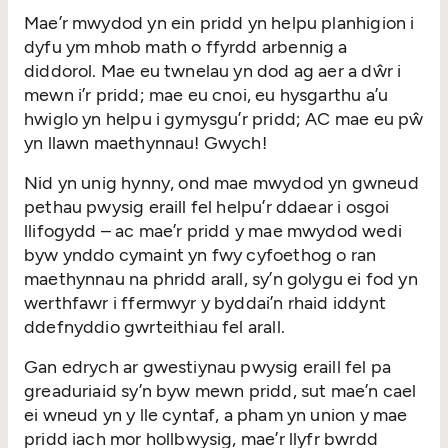
Mae’r mwydod yn ein pridd yn helpu planhigion i
dyfu ym mhob math o ffyrdd arbennig a
diddorol. Mae eu twnelau yn dod ag aer a dŵr i
mewn i’r pridd; mae eu cnoi, eu hysgarthu a’u
hwiglo yn helpu i gymysgu’r pridd; AC mae eu pŵ
yn llawn maethynnau! Gwych!
Nid yn unig hynny, ond mae mwydod yn gwneud
pethau pwysig eraill fel helpu’r ddaear i osgoi
llifogydd – ac mae’r pridd y mae mwydod wedi
byw ynddo cymaint yn fwy cyfoethog o ran
maethynnau na phridd arall, sy’n golygu ei fod yn
werthfawr i ffermwyr y byddai’n rhaid iddynt
ddefnyddio gwrteithiau fel arall.
Gan edrych ar gwestiynau pwysig eraill fel pa
greaduriaid sy’n byw mewn pridd, sut mae’n cael
ei wneud yn y lle cyntaf, a pham yn union y mae
pridd iach mor hollbwysig, mae’r llyfr bwrdd