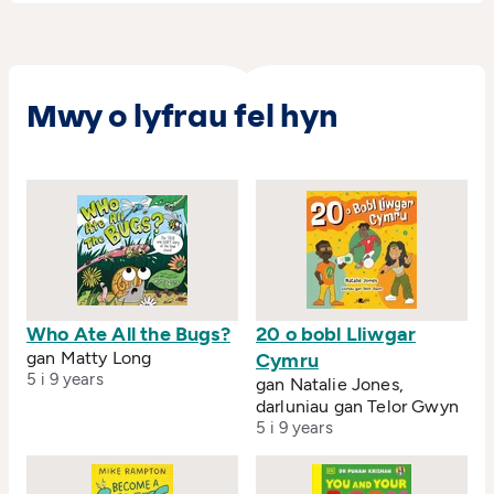
Mwy o lyfrau fel hyn
Who Ate All the Bugs?
20 o bobl Lliwgar
gan Matty Long
Cymru
5 i 9 years
gan Natalie Jones,
darluniau gan Telor Gwyn
5 i 9 years