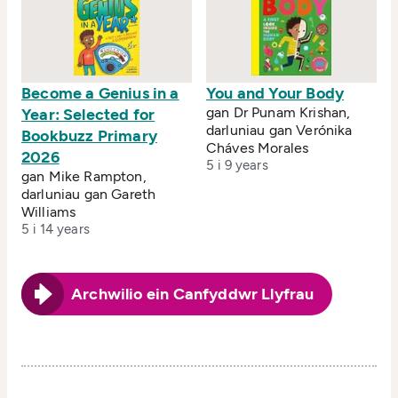
Become a Genius in a
You and Your Body
gan Dr Punam Krishan,
Year: Selected for
darluniau gan Verónika
Bookbuzz Primary
Cháves Morales
2026
5 i 9 years
gan Mike Rampton,
darluniau gan Gareth
Williams
5 i 14 years
Archwilio ein Canfyddwr Llyfrau