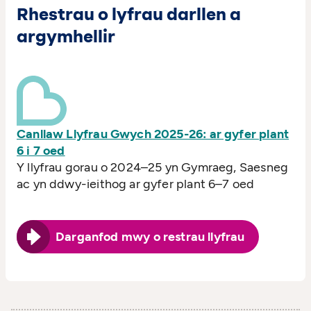
Rhestrau o lyfrau darllen a
argymhellir
Canllaw Llyfrau Gwych 2025-26: ar gyfer plant
6 i 7 oed
Y llyfrau gorau o 2024–25 yn Gymraeg, Saesneg
ac yn ddwy-ieithog ar gyfer plant 6–7 oed
Darganfod mwy o restrau llyfrau