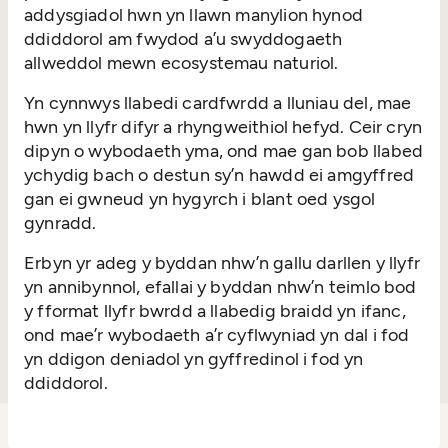
addysgiadol hwn yn llawn manylion hynod
ddiddorol am fwydod a’u swyddogaeth
allweddol mewn ecosystemau naturiol.
Yn cynnwys llabedi cardfwrdd a lluniau del, mae
hwn yn llyfr difyr a rhyngweithiol hefyd. Ceir cryn
dipyn o wybodaeth yma, ond mae gan bob llabed
ychydig bach o destun sy’n hawdd ei amgyffred
gan ei gwneud yn hygyrch i blant oed ysgol
gynradd.
Erbyn yr adeg y byddan nhw’n gallu darllen y llyfr
yn annibynnol, efallai y byddan nhw’n teimlo bod
y fformat llyfr bwrdd a llabedig braidd yn ifanc,
ond mae’r wybodaeth a’r cyflwyniad yn dal i fod
yn ddigon deniadol yn gyffredinol i fod yn
ddiddorol.