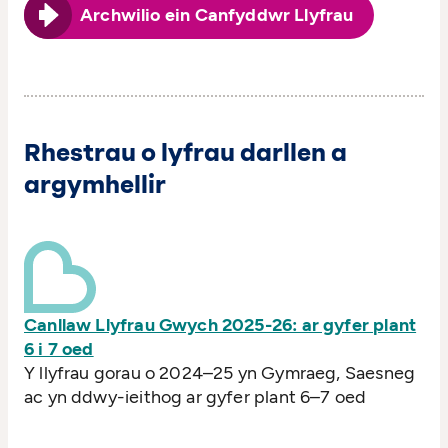
Archwilio ein Canfyddwr Llyfrau
Rhestrau o lyfrau darllen a
argymhellir
Canllaw Llyfrau Gwych 2025-26: ar gyfer plant
6 i 7 oed
Y llyfrau gorau o 2024–25 yn Gymraeg, Saesneg
ac yn ddwy-ieithog ar gyfer plant 6–7 oed