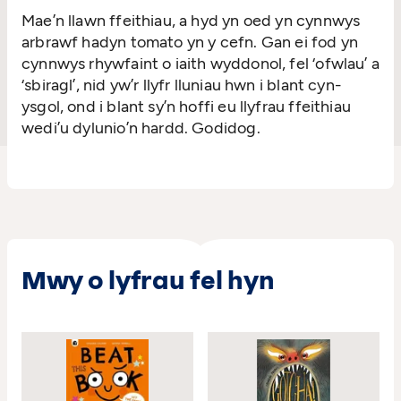
Mae’n llawn ffeithiau, a hyd yn oed yn cynnwys
arbrawf hadyn tomato yn y cefn. Gan ei fod yn
cynnwys rhywfaint o iaith wyddonol, fel ‘ofwlau’ a
‘sbiragl’, nid yw’r llyfr lluniau hwn i blant cyn-
ysgol, ond i blant sy’n hoffi eu llyfrau ffeithiau
wedi’u dylunio’n hardd. Godidog.
Mwy o lyfrau fel hyn