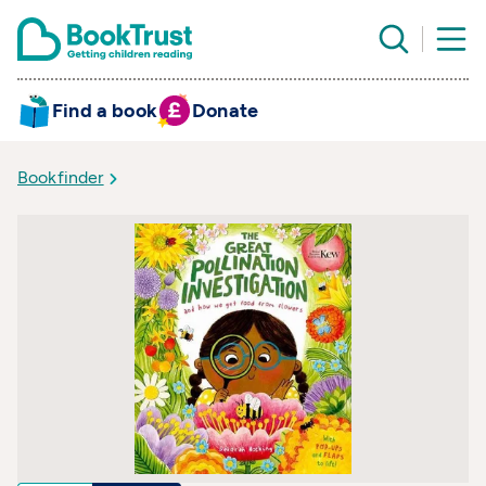
Find a book
Donate
Bookfinder