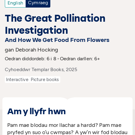
Cymraeg
English
The Great Pollination
Investigation
And How We Get Food From Flowers
gan Deborah Hocking
Oedran diddordeb: 6 i 8
Oedran darllen: 6+
Cyhoeddwr Templar Books, 2025
Interactive
Picture books
Am y llyfr hwn
Pam mae blodau mor llachar a hardd? Pam mae
pryfed yn suo o’u cwmpas? A yw’n wir fod blodau