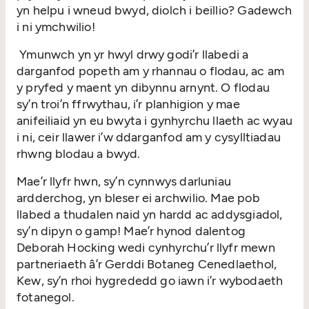
yn helpu i wneud bwyd, diolch i beillio? Gadewch
i ni ymchwilio!
Ymunwch yn yr hwyl drwy godi’r llabedi a
darganfod popeth am y rhannau o flodau, ac am
y pryfed y maent yn dibynnu arnynt. O flodau
sy’n troi’n ffrwythau, i’r planhigion y mae
anifeiliaid yn eu bwyta i gynhyrchu llaeth ac wyau
i ni, ceir llawer i’w ddarganfod am y cysylltiadau
rhwng blodau a bwyd.
Mae’r llyfr hwn, sy’n cynnwys darluniau
ardderchog, yn bleser ei archwilio. Mae pob
llabed a thudalen naid yn hardd ac addysgiadol,
sy’n dipyn o gamp! Mae’r hynod dalentog
Deborah Hocking wedi cynhyrchu’r llyfr mewn
partneriaeth â’r Gerddi Botaneg Cenedlaethol,
Kew, sy’n rhoi hygrededd go iawn i’r wybodaeth
fotanegol.