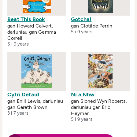
Beat This Book
Gotcha!
gan Howard Calvert,
gan Clotilde Perrin
darluniau gan Gemma
5 i 9 years
Correll
5 i 9 years
Cyfri Defaid
Ni a Nhw
gan Enlli Lewis, darluniau
gan Sioned Wyn Roberts,
gan Gareth Brown
darluniau gan Eric
3 i 7 years
Heyman
5 i 9 years