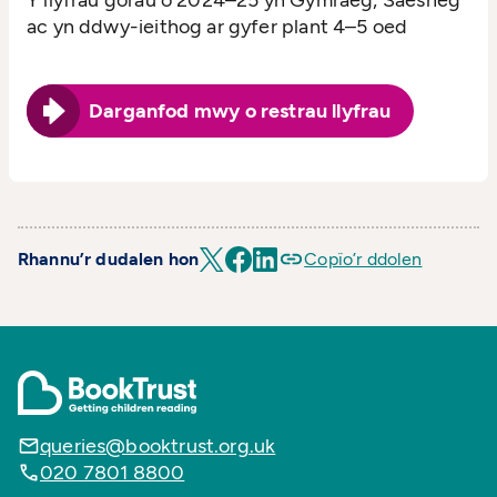
ac yn ddwy-ieithog ar gyfer plant 4–5 oed
Darganfod mwy o restrau llyfrau
Rhannu’r dudalen hon
Copïo’r ddolen
queries@booktrust.org.uk
020 7801 8800