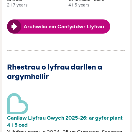
2 i 7 years
4 i 5 years
Archwilio ein Canfyddwr Llyfrau
Rhestrau o lyfrau darllen a
argymhellir
Canllaw Llyfrau Gwych 2025-26: ar gyfer plant
4 i 5 oed
Y llyfrau gorau o 2024–25 yn Gymraeg, Saesneg