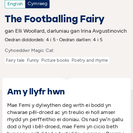
Cymraeg
English
The Footballing Fairy
gan Elli Woollard, darluniau gan Irina Avgustinovich
Oedran diddordeb: 4 i 5
Oedran darllen: 4 i 5
Cyhoeddwr Magic Cat
Fairy tale
Funny
Picture books
Poetry and rhyme
Am y llyfr hwn
Mae Femi y dylwythen deg wrth ei bodd yn
chwarae pêl-droed ac yn treulio ei holl amser
rhydd yn perffeithio ei doniau. Os nad yw’n gallu
dod o hyd i bêl-droed, mae Femi yn cicio beth