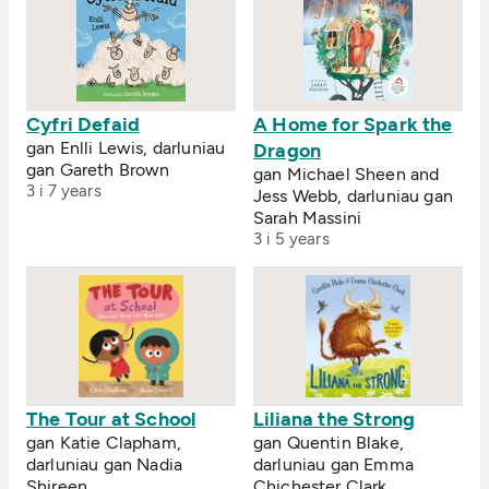
Cyfri Defaid
A Home for Spark the
gan Enlli Lewis, darluniau
Dragon
gan Gareth Brown
gan Michael Sheen and
3 i 7 years
Jess Webb, darluniau gan
Sarah Massini
3 i 5 years
The Tour at School
Liliana the Strong
gan Katie Clapham,
gan Quentin Blake,
darluniau gan Nadia
darluniau gan Emma
Shireen
Chichester Clark