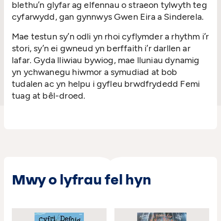
blethu’n glyfar ag elfennau o straeon tylwyth teg
cyfarwydd, gan gynnwys Gwen Eira a Sinderela.
Mae testun sy’n odli yn rhoi cyflymder a rhythm i’r
stori, sy’n ei gwneud yn berffaith i’r darllen ar
lafar. Gyda lliwiau bywiog, mae lluniau dynamig
yn ychwanegu hiwmor a symudiad at bob
tudalen ac yn helpu i gyfleu brwdfrydedd Femi
tuag at bêl-droed.
Mwy o lyfrau fel hyn