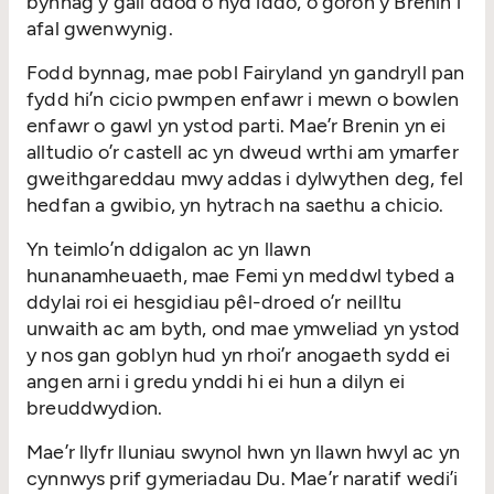
bynnag y gall ddod o hyd iddo, o goron y Brenin i
afal gwenwynig.
Fodd bynnag, mae pobl Fairyland yn gandryll pan
fydd hi’n cicio pwmpen enfawr i mewn o bowlen
enfawr o gawl yn ystod parti. Mae’r Brenin yn ei
alltudio o’r castell ac yn dweud wrthi am ymarfer
gweithgareddau mwy addas i dylwythen deg, fel
hedfan a gwibio, yn hytrach na saethu a chicio.
Yn teimlo’n ddigalon ac yn llawn
hunanamheuaeth, mae Femi yn meddwl tybed a
ddylai roi ei hesgidiau pêl-droed o’r neilltu
unwaith ac am byth, ond mae ymweliad yn ystod
y nos gan goblyn hud yn rhoi’r anogaeth sydd ei
angen arni i gredu ynddi hi ei hun a dilyn ei
breuddwydion.
Mae’r llyfr lluniau swynol hwn yn llawn hwyl ac yn
cynnwys prif gymeriadau Du. Mae’r naratif wedi’i