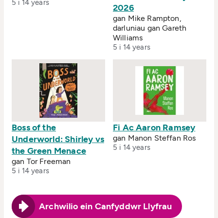
5 i 14 years
2026
gan Mike Rampton,
darluniau gan Gareth
Williams
5 i 14 years
Boss of the
Fi Ac Aaron Ramsey
gan Manon Steffan Ros
Underworld: Shirley vs
5 i 14 years
the Green Menace
gan Tor Freeman
5 i 14 years
Archwilio ein Canfyddwr Llyfrau