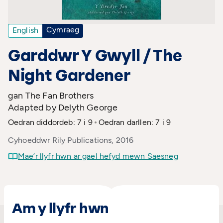
Cymraeg
English
Garddwr Y Gwyll / The
Night Gardener
gan The Fan Brothers
Adapted by Delyth George
Oedran diddordeb: 7 i 9
Oedran darllen: 7 i 9
Cyhoeddwr Rily Publications, 2016
Mae’r llyfr hwn ar gael hefyd mewn Saesneg
Am y llyfr hwn