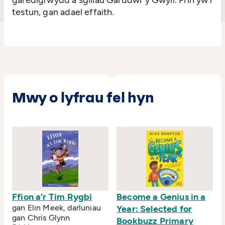
garedigrwydd a sgiliau Garddwr y Gwyll. Prin yw’r
testun, gan adael effaith.
Mwy o lyfrau fel hyn
Ffion a’r Tim Rygbi
Become a Genius in a
gan Elin Meek, darluniau
Year: Selected for
gan Chris Glynn
Bookbuzz Primary