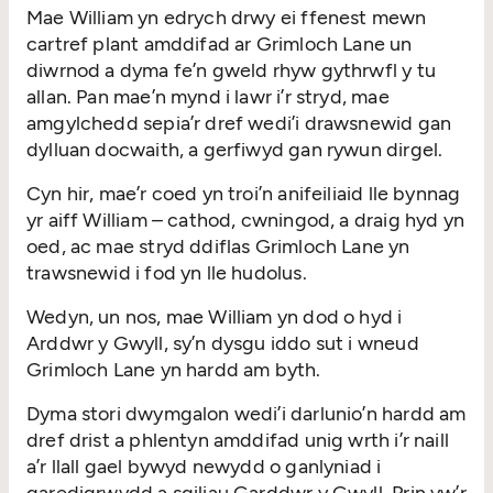
Mae William yn edrych drwy ei ffenest mewn
cartref plant amddifad ar Grimloch Lane un
diwrnod a dyma fe’n gweld rhyw gythrwfl y tu
allan. Pan mae’n mynd i lawr i’r stryd, mae
amgylchedd sepia’r dref wedi’i drawsnewid gan
dylluan docwaith, a gerfiwyd gan rywun dirgel.
Cyn hir, mae’r coed yn troi’n anifeiliaid lle bynnag
yr aiff William – cathod, cwningod, a draig hyd yn
oed, ac mae stryd ddiflas Grimloch Lane yn
trawsnewid i fod yn lle hudolus.
Wedyn, un nos, mae William yn dod o hyd i
Arddwr y Gwyll, sy’n dysgu iddo sut i wneud
Grimloch Lane yn hardd am byth.
Dyma stori dwymgalon wedi’i darlunio’n hardd am
dref drist a phlentyn amddifad unig wrth i’r naill
a’r llall gael bywyd newydd o ganlyniad i