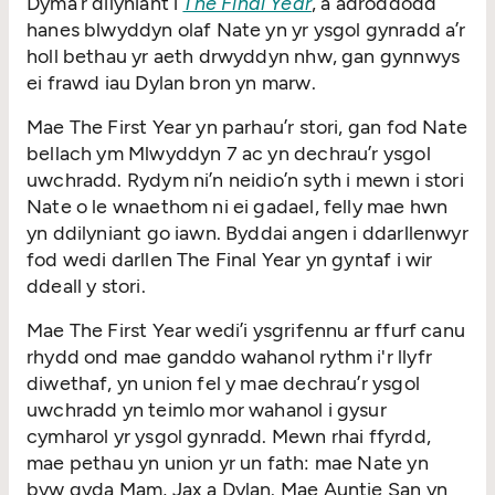
Dyma’r dilyniant i
The Final Year
, a adroddodd
hanes blwyddyn olaf Nate yn yr ysgol gynradd a’r
holl bethau yr aeth drwyddyn nhw, gan gynnwys
ei frawd iau Dylan bron yn marw.
Mae The First Year yn parhau’r stori, gan fod Nate
bellach ym Mlwyddyn 7 ac yn dechrau’r ysgol
uwchradd. Rydym ni’n neidio’n syth i mewn i stori
Nate o le wnaethom ni ei gadael, felly mae hwn
yn ddilyniant go iawn. Byddai angen i ddarllenwyr
fod wedi darllen The Final Year yn gyntaf i wir
ddeall y stori.
Mae The First Year wedi’i ysgrifennu ar ffurf canu
rhydd ond mae ganddo wahanol rythm i'r llyfr
diwethaf, yn union fel y mae dechrau’r ysgol
uwchradd yn teimlo mor wahanol i gysur
cymharol yr ysgol gynradd. Mewn rhai ffyrdd,
mae pethau yn union yr un fath: mae Nate yn
byw gyda Mam, Jax a Dylan. Mae Auntie San yn