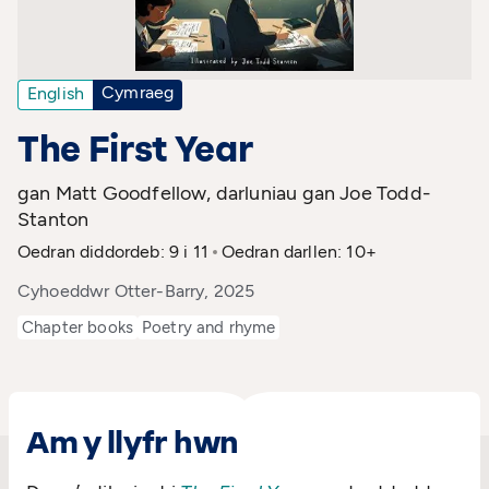
Cymraeg
English
The First Year
gan Matt Goodfellow, darluniau gan Joe Todd-
Stanton
Oedran diddordeb: 9 i 11
Oedran darllen: 10+
Cyhoeddwr Otter-Barry, 2025
Chapter books
Poetry and rhyme
Am y llyfr hwn