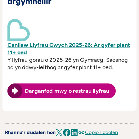
argymhellir
Canllaw Llyfrau Gwych 2025-26: Ar gyfer plant
11+ oed
Y llyfrau gorau o 2025-26 yn Gymraeg, Saesneg
ac yn ddwy-ieithog ar gyfer plant 11+ oed.
Darganfod mwy o restrau llyfrau
Rhannu’r dudalen hon
Copïo’r ddolen