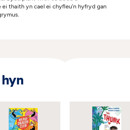
ei thaith yn cael ei chyfleu’n hyfryd gan
grymus.
 hyn