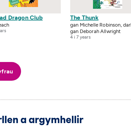
Bad Dragon Club
The Thunk
each
gan Michelle Robinson, dar
ears
gan Deborah Allwright
4 i 7 years
yfrau
llen a argymhellir