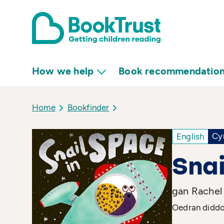
How we help
Book recommendatio
Home
Bookfinder
Cy
English
Snai
gan Rachel 
Oedran diddor