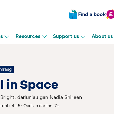
Find a book
ns
Resources
Support us
About us
mraeg
l in Space
Bright, darluniau gan Nadia Shireen
deb: 4 i 5
Oedran darllen: 7+