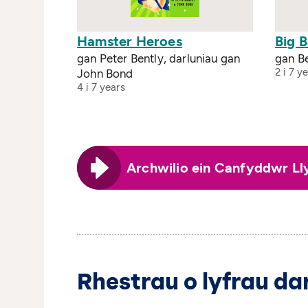
Hamster Heroes
Big 
gan Peter Bently, darluniau gan
gan B
2 i 7 y
John Bond
4 i 7 years
Archwilio ein Canfyddwr Ll
Rhestrau o lyfrau dar