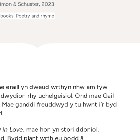
imon & Schuster, 2023
 books
Poetry and rhyme
ae eraill yn dweud wrthyn nhw am fyw
ddwydion rhy uchelgeisiol. Ond mae Gail
l. Mae ganddi freuddwyd y tu hwnt i’r byd
d.
g in Love
, mae hon yn stori ddoniol,
d. Bydd plant wrth eu bodd â