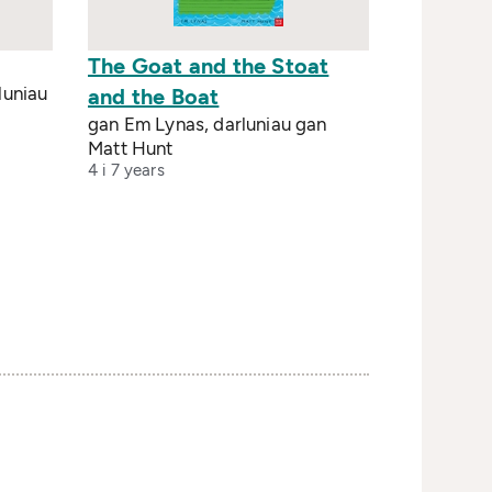
The Goat and the Stoat
luniau
and the Boat
gan Em Lynas, darluniau gan
Matt Hunt
4 i 7 years