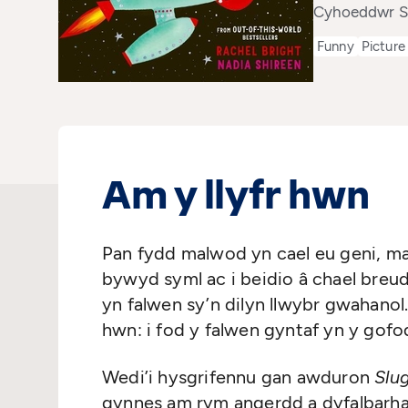
Cyhoeddwr S
Funny
Picture
Am y llyfr hwn
Pan fydd malwod yn cael eu geni, m
bywyd syml ac i beidio â chael breu
yn falwen sy’n dilyn llwybr gwahano
hwn: i fod y falwen gyntaf yn y gofo
Wedi’i hysgrifennu gan awduron
Slu
gynnes am rym angerdd a dyfalbarha