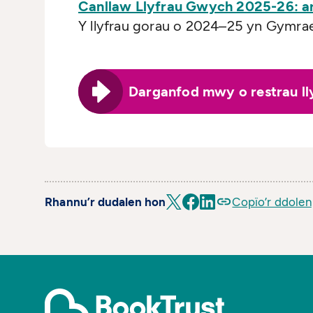
Canllaw Llyfrau Gwych 2025-26: ar 
Y llyfrau gorau o 2024–25 yn Gymra
Darganfod mwy o restrau ll
Rhannu’r dudalen hon
Copïo’r ddolen