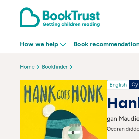
How we help
Book recommendatio
Home
Bookfinder
Cy
English
Han
gan Maudie
Oedran diddor