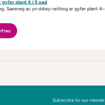
gyfer plant 4 i 5 oed
eg, Saesneg ac yn ddwy-ieithog ar gyfer plant 4
yfrau
Subscribe to our newslett