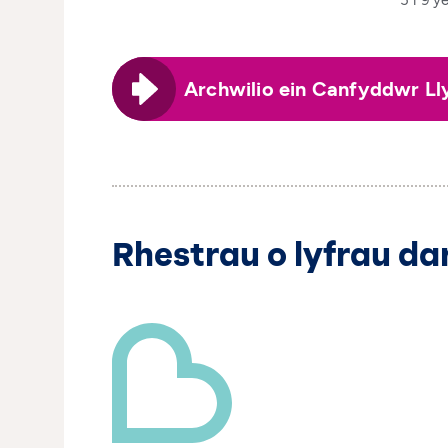
5 i 9 y
Archwilio ein Canfyddwr Ll
Rhestrau o lyfrau dar