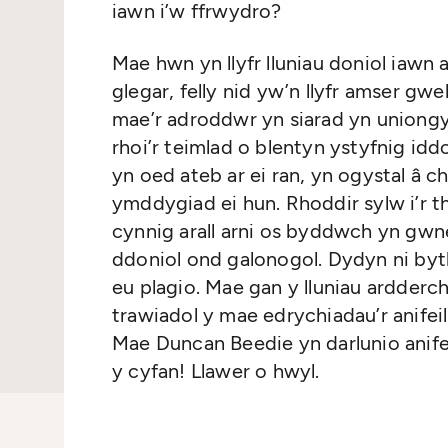
iawn i’w ffrwydro?
Mae hwn yn llyfr lluniau doniol iawn 
glegar, felly nid yw’n llyfr amser gw
mae’r adroddwr yn siarad yn uniongy
rhoi’r teimlad o blentyn ystyfnig idd
yn oed ateb ar ei ran, yn ogystal â c
ymddygiad ei hun. Rhoddir sylw i’r the
cynnig arall arni os byddwch yn gwn
ddoniol ond galonogol. Dydyn ni byth
eu plagio. Mae gan y lluniau ardderch
trawiadol y mae edrychiadau’r anifeil
Mae Duncan Beedie yn darlunio anifei
y cyfan! Llawer o hwyl.