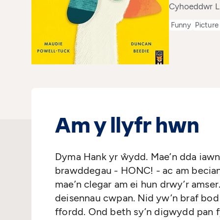
Cyhoeddwr Li
Funny
Picture
Am y llyfr hwn
Dyma Hank yr ŵydd. Mae’n dda iawn 
brawddegau - HONC! - ac am becian p
mae’n clegar am ei hun drwy’r amse
deisennau cwpan. Nid yw’n braf bod 
ffordd. Ond beth sy’n digwydd pan 