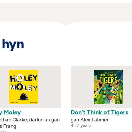
 hyn
y Moley
Don’t Think of Tigers
than Clarke, darluniau gan
gan Alex Latimer
4 i 7 years
s Frang