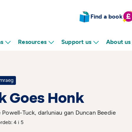
Find a book
ns
Resources
Support us
About us
mraeg
k Goes Honk
 Powell-Tuck, darluniau gan Duncan Beedie
deb: 4 i 5