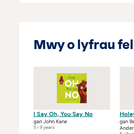
Mwy o lyfrau fel
I Say Oh, You Say No
Hole
gan John Kane
gan Be
5 i 9 years
Ander