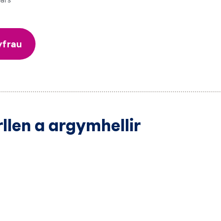
ears
yfrau
llen a argymhellir