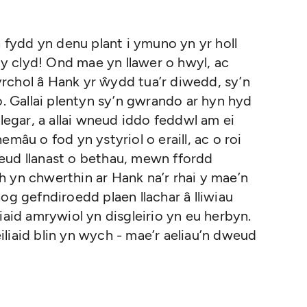
a fydd yn denu plant i ymuno yn yr holl
ely clyd! Ond mae yn llawer o hwyl, ac
rchol â Hank yr ŵydd tua’r diwedd, sy’n
o. Gallai plentyn sy’n gwrando ar hyn hyd
hlegar, a allai wneud iddo feddwl am ei
mâu o fod yn ystyriol o eraill, ac o roi
eud llanast o bethau, mewn ffordd
 yn chwerthin ar Hank na’r rhai y mae’n
og gefndiroedd plaen llachar â lliwiau
iaid amrywiol yn disgleirio yn eu herbyn.
liaid blin yn wych - mae’r aeliau’n dweud