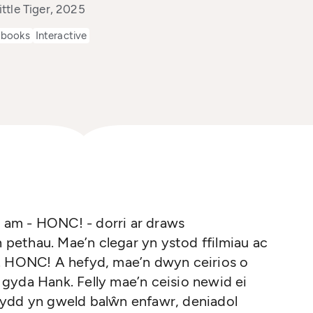
ttle Tiger, 2025
 books
Interactive
am - HONC! - dorri ar draws
ethau. Mae’n clegar yn ystod ffilmiau ac
r. HONC! A hefyd, mae’n dwyn ceirios o
gyda Hank. Felly mae’n ceisio newid ei
fydd yn gweld balŵn enfawr, deniadol