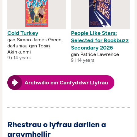
Cold Turkey
People Like Stars:
gan Simon James Green,
Selected for Bookbuzz
darluniau gan Tosin
Secondary 2026
Akinkunmi
gan Patrice Lawrence
9 i 14 years
9 i 14 years
Archwilio ein Canfyddwr Llyfrau
Rhestrau o lyfrau darllen a
argymhellir