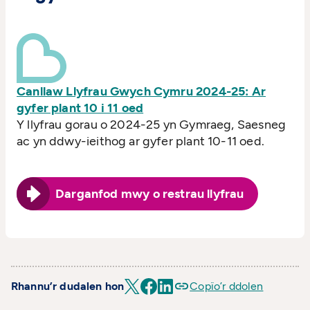
Canllaw Llyfrau Gwych Cymru 2024-25: Ar
gyfer plant 10 i 11 oed
Y llyfrau gorau o 2024-25 yn Gymraeg, Saesneg
ac yn ddwy-ieithog ar gyfer plant 10-11 oed.
Darganfod mwy o restrau llyfrau
Rhannu’r dudalen hon
Copïo’r ddolen