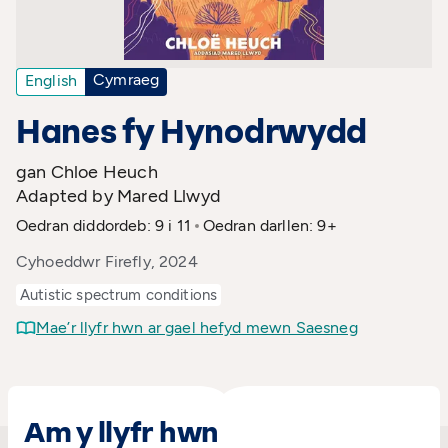
Cymraeg
English
Hanes fy Hynodrwydd
gan Chloe Heuch
Adapted by Mared Llwyd
Oedran diddordeb: 9 i 11
Oedran darllen: 9+
Cyhoeddwr Firefly, 2024
Autistic spectrum conditions
Mae’r llyfr hwn ar gael hefyd mewn Saesneg
Am y llyfr hwn