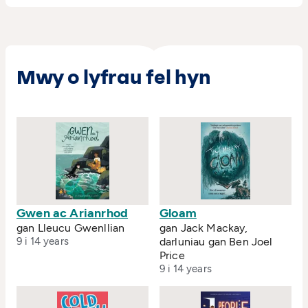
Mwy o lyfrau fel hyn
Gwen ac Arianrhod
Gloam
gan Lleucu Gwenllian
gan Jack Mackay,
9 i 14 years
darluniau gan Ben Joel
Price
9 i 14 years