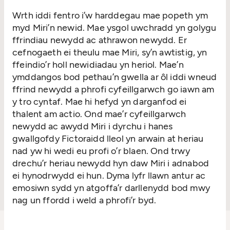
Wrth iddi fentro i’w harddegau mae popeth ym
myd Miri’n newid. Mae ysgol uwchradd yn golygu
ffrindiau newydd ac athrawon newydd. Er
cefnogaeth ei theulu mae Miri, sy’n awtistig, yn
ffeindio’r holl newidiadau yn heriol. Mae’n
ymddangos bod pethau’n gwella ar ôl iddi wneud
ffrind newydd a phrofi cyfeillgarwch go iawn am
y tro cyntaf. Mae hi hefyd yn darganfod ei
thalent am actio. Ond mae’r cyfeillgarwch
newydd ac awydd Miri i dyrchu i hanes
gwallgofdy Fictoraidd lleol yn arwain at heriau
nad yw hi wedi eu profi o’r blaen. Ond trwy
drechu’r heriau newydd hyn daw Miri i adnabod
ei hynodrwydd ei hun. Dyma lyfr llawn antur ac
emosiwn sydd yn atgoffa’r darllenydd bod mwy
nag un ffordd i weld a phrofi’r byd.