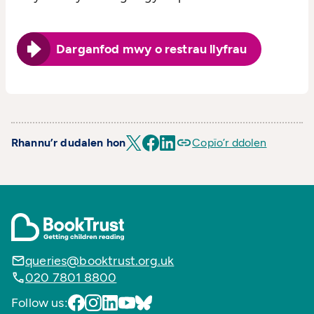
Darganfod mwy o restrau llyfrau
Rhannu’r dudalen hon
Copïo’r ddolen
queries@booktrust.org.uk
020 7801 8800
Follow us: