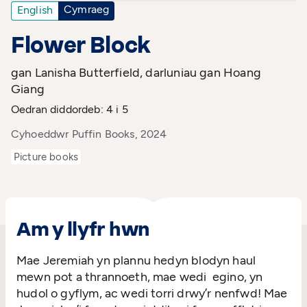
Cymraeg
English
Flower Block
gan Lanisha Butterfield, darluniau gan Hoang
Giang
Oedran diddordeb: 4 i 5
Cyhoeddwr Puffin Books, 2024
Picture books
Am y llyfr hwn
Mae Jeremiah yn plannu hedyn blodyn haul
mewn pot a thrannoeth, mae wedi egino, yn
hudol o gyflym, ac wedi torri drwy’r nenfwd! Mae