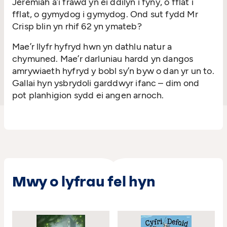
Jeremiah a’i frawd yn ei ddilyn i fyny, o fflat i
fflat, o gymydog i gymydog. Ond sut fydd Mr
Crisp blin yn rhif 62 yn ymateb?
Mae’r llyfr hyfryd hwn yn dathlu natur a
chymuned. Mae’r darluniau hardd yn dangos
amrywiaeth hyfryd y bobl sy’n byw o dan yr un to.
Gallai hyn ysbrydoli garddwyr ifanc – dim ond
pot planhigion sydd ei angen arnoch.
Mwy o lyfrau fel hyn