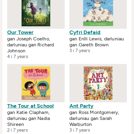
Our Tower
Cyfri Defaid
gan Joseph Coelho,
gan Enlli Lewis, darluniau
darluniau gan Richard
gan Gareth Brown
Johnson
3 i 7 years
4 i 7 years
The Tour at School
Ant Party
gan Katie Clapham,
gan Ross Montgomery,
darluniau gan Nadia
darluniau gan Sarah
Shireen
Warburton
2 i 7 years
3 i 7 years