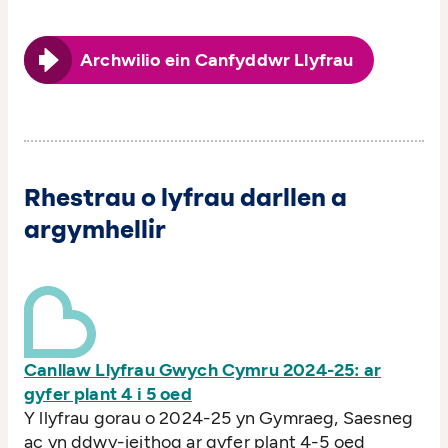
Archwilio ein Canfyddwr Llyfrau
Rhestrau o lyfrau darllen a
argymhellir
Canllaw Llyfrau Gwych Cymru 2024-25: ar
gyfer plant 4 i 5 oed
Y llyfrau gorau o 2024-25 yn Gymraeg, Saesneg
ac yn ddwy-ieithog ar gyfer plant 4-5 oed