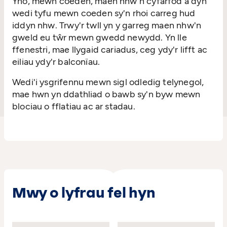
Yno, mewn coeden, maen nhw'n cyfarfod â dyn
wedi tyfu mewn coeden sy'n rhoi carreg hud
iddyn nhw. Trwy'r twll yn y garreg maen nhw'n
gweld eu tŵr mewn gwedd newydd. Yn lle
ffenestri, mae llygaid cariadus, ceg ydy'r lifft ac
eiliau ydy'r balconïau.
Wedi'i ysgrifennu mewn sigl odledig telynegol,
mae hwn yn ddathliad o bawb sy'n byw mewn
blociau o fflatiau ac ar stadau.
Mwy o lyfrau fel hyn