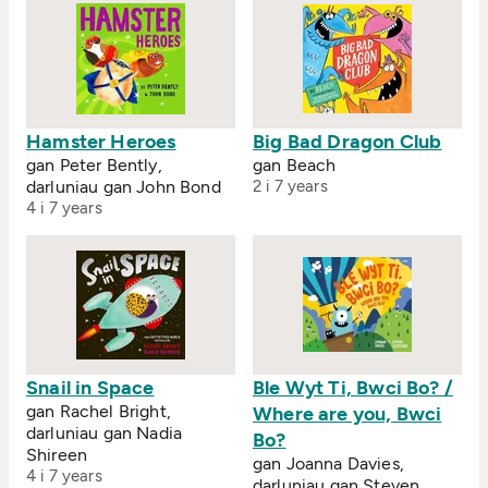
Hamster Heroes
Big Bad Dragon Club
gan Peter Bently,
gan Beach
darluniau gan John Bond
2 i 7 years
4 i 7 years
Snail in Space
Ble Wyt Ti, Bwci Bo? /
gan Rachel Bright,
Where are you, Bwci
darluniau gan Nadia
Bo?
Shireen
gan Joanna Davies,
4 i 7 years
darluniau gan Steven