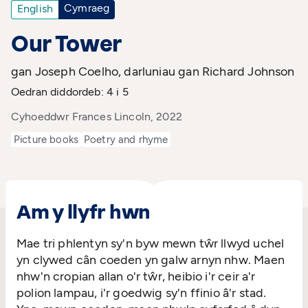
Cymraeg
English
Our Tower
gan Joseph Coelho, darluniau gan Richard Johnson
Oedran diddordeb: 4 i 5
Cyhoeddwr Frances Lincoln, 2022
Picture books
Poetry and rhyme
Am y llyfr hwn
Mae tri phlentyn sy'n byw mewn tŵr llwyd uchel
yn clywed cân coeden yn galw arnyn nhw. Maen
nhw'n cropian allan o'r tŵr, heibio i'r ceir a'r
polion lampau, i'r goedwig sy'n ffinio â'r stad.