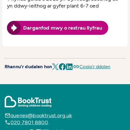
yn ddwy-ieithog ar gyfer plant 6-7 oed
Darganfod mwy o restrau llyfrau
Rhannu’r dudalen hon
Copïo’r ddolen
queries@booktrust.org.uk
020 7801 8800