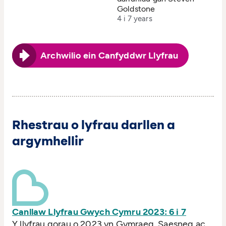
Goldstone
4 i 7 years
Archwilio ein Canfyddwr Llyfrau
Rhestrau o lyfrau darllen a
argymhellir
Canllaw Llyfrau Gwych Cymru 2023: 6 i 7
Y llyfrau gorau o 2023 yn Gymraeg, Saesneg ac