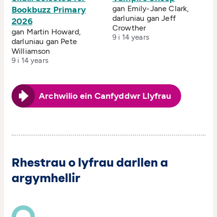
gan Emily-Jane Clark,
Bookbuzz Primary
darluniau gan Jeff
2026
Crowther
gan Martin Howard,
9 i 14 years
darluniau gan Pete
Williamson
9 i 14 years
Archwilio ein Canfyddwr Llyfrau
Rhestrau o lyfrau darllen a
argymhellir