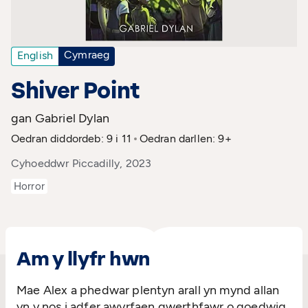
Cymraeg
English
Shiver Point
gan Gabriel Dylan
Oedran diddordeb: 9 i 11
Oedran darllen: 9+
Cyhoeddwr Piccadilly, 2023
Horror
Am y llyfr hwn
Mae Alex a phedwar plentyn arall yn mynd allan
yn y nos i adfer awyrfaen gwerthfawr o goedwig