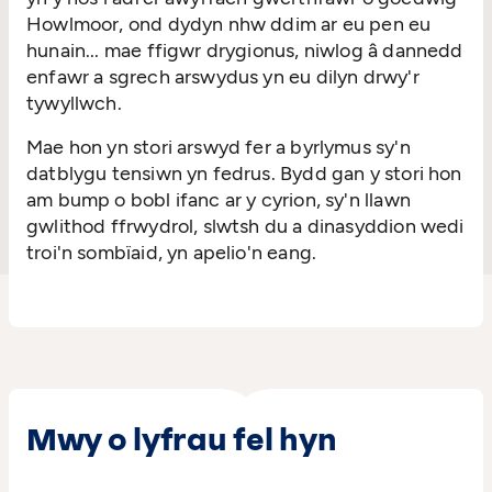
Howlmoor, ond dydyn nhw ddim ar eu pen eu
hunain... mae ffigwr drygionus, niwlog â dannedd
enfawr a sgrech arswydus yn eu dilyn drwy'r
tywyllwch.
Mae hon yn stori arswyd fer a byrlymus sy'n
datblygu tensiwn yn fedrus. Bydd gan y stori hon
am bump o bobl ifanc ar y cyrion, sy'n llawn
gwlithod ffrwydrol, slwtsh du a dinasyddion wedi
troi'n sombïaid, yn apelio'n eang.
Mwy o lyfrau fel hyn