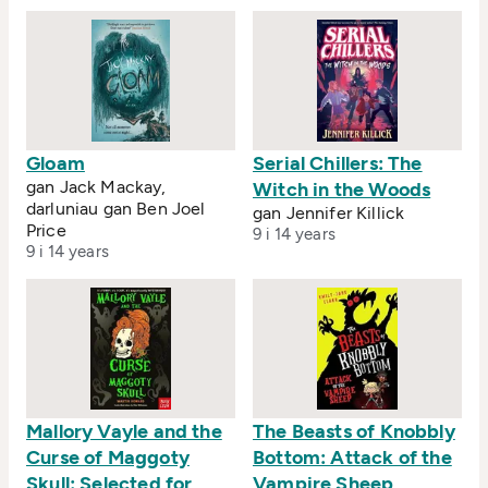
Gloam
Serial Chillers: The
gan Jack Mackay,
Witch in the Woods
darluniau gan Ben Joel
gan Jennifer Killick
Price
9 i 14 years
9 i 14 years
Mallory Vayle and the
The Beasts of Knobbly
Curse of Maggoty
Bottom: Attack of the
Skull: Selected for
Vampire Sheep