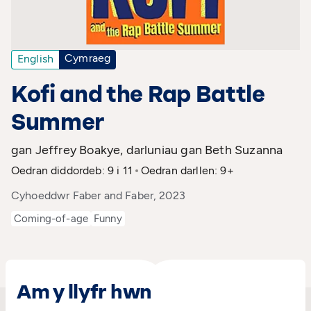
Cymraeg
English
Kofi and the Rap Battle
Summer
gan Jeffrey Boakye, darluniau gan Beth Suzanna
Oedran diddordeb: 9 i 11
Oedran darllen: 9+
Cyhoeddwr Faber and Faber, 2023
Coming-of-age
Funny
Am y llyfr hwn