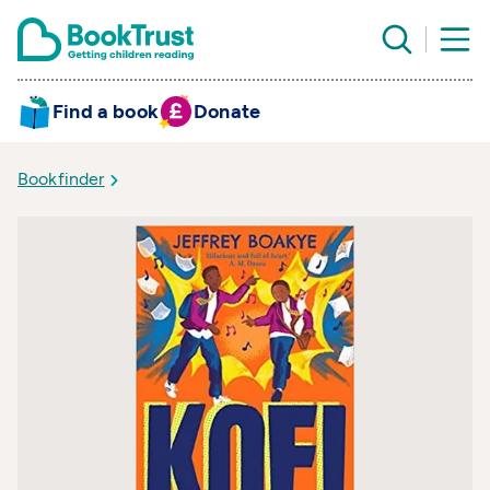
Find a book
Donate
Bookfinder