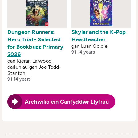
Dungeon Runners:
Skylar and the K-Pop
Hero Trial - Selected
Headteacher
gan Luan Goldie
for Bookbuzz Primary
9 i 14 years
2026
gan Kieran Larwood,
darluniau gan Joe Todd-
Stanton
9 i 14 years
Archwilio ein Canfyddwr Llyfrau