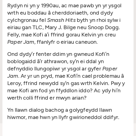
Rydyn ni yn y 1990au, ac mae pawb yn yr ysgol
wrth eu boddau â cherddoriaeth, ond dydy
cylchgronau fel
Smash Hits
byth yn rhoi sylw i
eiriau gan TLC, Mary J. Bilge neu Snoop Dogg.
Felly, mae Kofi a’i ffrind gorau Kelvin yn creu
Paper Jam
, ffanlyfr o eiriau caneuon.
Ond dydy’r fenter ddim yn gwneud Kofi’n
boblogaidd â’r athrawon, sy’n ei ddal yn
defnyddio llungopïwr yr ysgol ar gyfer
Paper
Jam
. Ar yr un pryd, mae Kofi’n cael problemau â
Leroy, ffrind newydd sy’n gas wrth Kelvin. Pwy y
mae Kofi am fod yn ffyddlon iddo? Ac ydy hi’n
werth colli ffrind er mwyn arian?
Yn llawn dialog bachog a golygfeydd llawn
hiwmor, mae hwn yn llyfr gwirioneddol ddifyr.