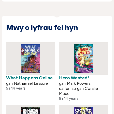
Mwy o lyfrau fel hyn
What Happens Online
Hero Wanted!
gan Nathanael Lessore
gan Mark Powers,
9 i 14 years
darluniau gan Coralie
Muce
9 i 14 years