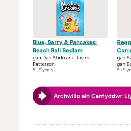
Blue, Barry & Pancakes:
Regg
Beach Ball Bedlam
Carr
gan Dan Abdo and Jason
gan S
Patterson
gan B
5 i 9 years
5 i 9 y
Archwilio ein Canfyddwr Ll