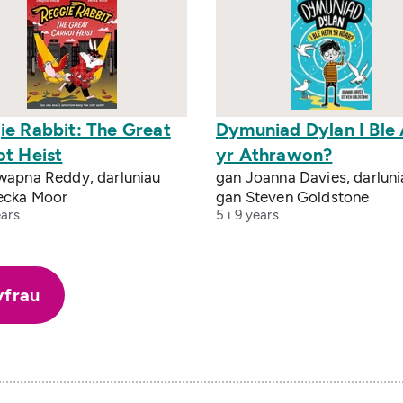
ie Rabbit: The Great
Dymuniad Dylan I Ble
ot Heist
yr Athrawon?
wapna Reddy, darluniau
gan Joanna Davies, darluni
ecka Moor
gan Steven Goldstone
ears
5 i 9 years
yfrau