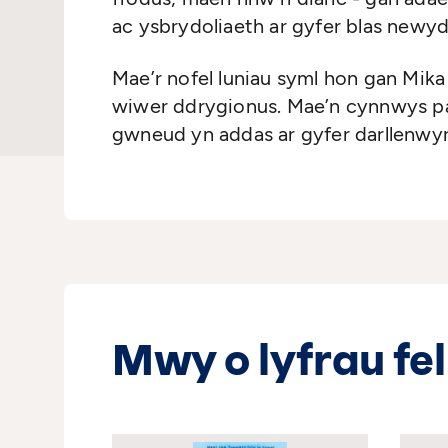
ac ysbrydoliaeth ar gyfer blas newy
Mae’r nofel luniau syml hon gan Mik
wiwer ddrygionus. Mae’n cynnwys pan
gwneud yn addas ar gyfer darllenwyr
Mwy o lyfrau fel