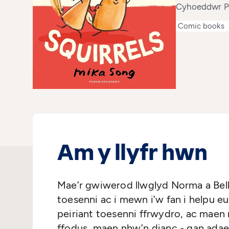
Cyhoeddwr Pu
Comic books
Am y llyfr hwn
Mae’r gwiwerod llwglyd Norma a Belly
toesenni ac i mewn i’w fan i helpu e
peiriant toesenni ffrwydro, ac maen 
ffodus, maen nhw’n dianc - gan adael