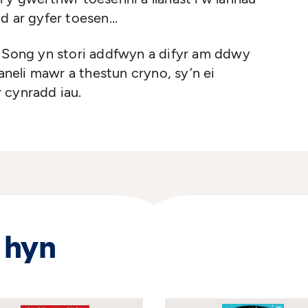
dd ar gyfer toesen…
a Song yn stori addfwyn a difyr am ddwy
eli mawr a thestun cryno, sy’n ei
 cynradd iau.
 hyn