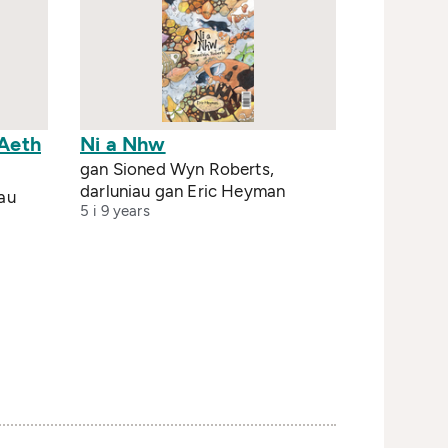
 Aeth
Ni a Nhw
gan Sioned Wyn Roberts,
darluniau gan Eric Heyman
au
5 i 9 years