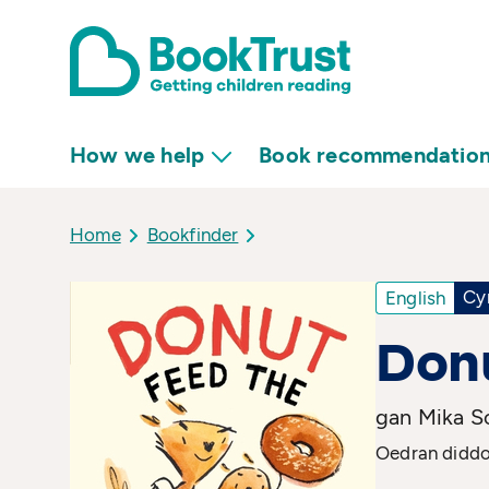
How we help
Book recommendatio
Home
Bookfinder
Cy
English
Donu
gan Mika S
Oedran diddor