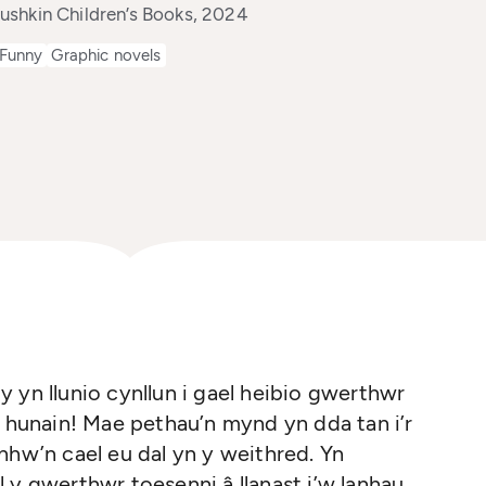
shkin Children’s Books, 2024
Funny
Graphic novels
 yn llunio cynllun i gael heibio gwerthwr
u hunain! Mae pethau’n mynd yn dda tan i’r
nhw’n cael eu dal yn y weithred. Yn
 y gwerthwr toesenni â llanast i’w lanhau