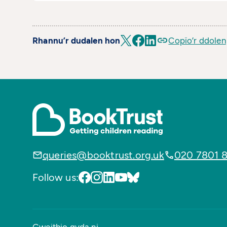
Rhannu’r dudalen hon
Copïo’r ddolen
queries@booktrust.org.uk
020 7801 
Follow us: