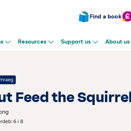
Find a book
ns
Resources
Support us
About us
mraeg
t Feed the Squirre
ong
deb: 6 i 8