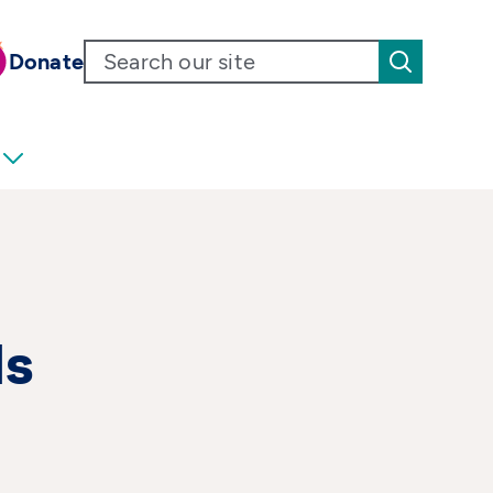
Donate
ls