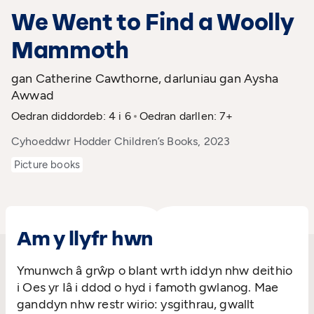
We Went to Find a Woolly
Mammoth
gan Catherine Cawthorne, darluniau gan Aysha
Awwad
Oedran diddordeb: 4 i 6
Oedran darllen: 7+
Cyhoeddwr Hodder Children’s Books, 2023
Picture books
Am y llyfr hwn
Ymunwch â grŵp o blant wrth iddyn nhw deithio
i Oes yr Iâ i ddod o hyd i famoth gwlanog. Mae
ganddyn nhw restr wirio: ysgithrau, gwallt