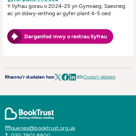
Y llyfrau gorau o 2024-25 yn Gymraeg, Saesneg
ac yn ddwy-ieithog ar gyfer plant 4-5 oed
Darganfod mwy o restrau llyfrau
Rhannu’r dudalen hon
Copïo’r ddolen
queries@booktrust.org.uk
020 7801 8800