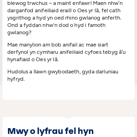
blewog trwchus – a maint enfawr! Maen nhw’n
darganfod anifeiliaid eraill o Oes yr Iâ, fel cath
ysgrithog a hyd yn oed rhino gwlanog anferth.
Ond a fyddan nhw'n dod o hyd i famoth
gwlanog?
Mae manylion am bob anifail ac mae siart
derfynol yn cymharu anifeiliaid cyfoes tebyg â’u
hynafiaid o Oes yr Iâ.
Hudolus a llawn gwybodaeth, gyda darluniau
hyfryd.
Mwy o lyfrau fel hyn