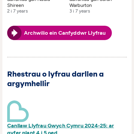
Shireen
Warburton
2 i 7 years
3 i 7 years
Archwilio ein Canfyddwr Llyfrau
Rhestrau o lyfrau darllen a
argymhellir
Canllaw Llyfrau Gwych Cymru 2024-25: ar
gyfer plant 4 i 5 oed