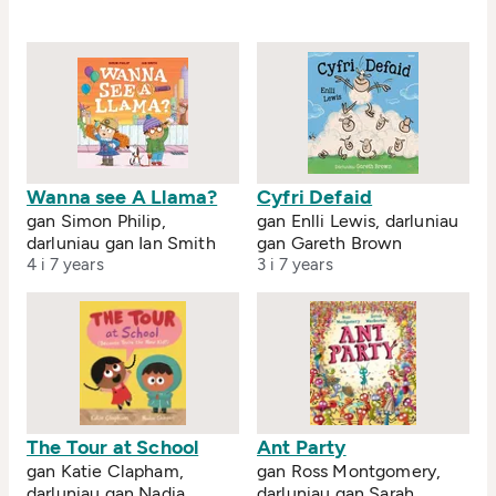
Wanna see A Llama?
Cyfri Defaid
gan Simon Philip,
gan Enlli Lewis, darluniau
darluniau gan Ian Smith
gan Gareth Brown
4 i 7 years
3 i 7 years
The Tour at School
Ant Party
gan Katie Clapham,
gan Ross Montgomery,
darluniau gan Nadia
darluniau gan Sarah