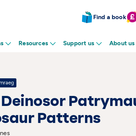
Find a book
ns
Resources
Support us
About us
mraeg
 Deinosor Patryma
saur Patterns
ones