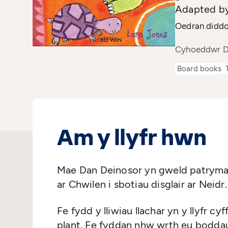
Adapted b
Oedran diddor
Cyhoeddwr D
Board books
Am y llyfr hwn
Mae Dan Deinosor yn gweld patryma
ar Chwilen i sbotiau disglair ar Neidr.
Fe fydd y lliwiau llachar yn y llyfr
plant. Fe fyddan nhw wrth eu boddau