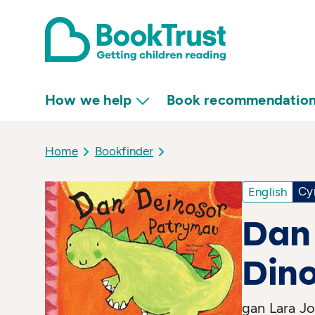
How we help
Book recommendatio
Home
Bookfinder
Cy
English
Dan
Dino
gan Lara J