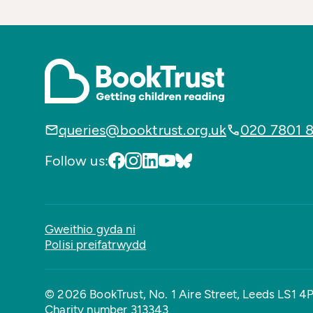
queries@booktrust.org.uk
020 7801 
Follow us:
Gweithio gyda ni
Polisi preifatrwydd
© 2026 BookTrust,
No. 1 Aire Street, Leeds LS1 4
Charity number 313343