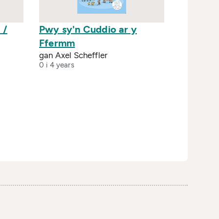
 /
Pwy sy'n Cuddio ar y
Ffermm
gan Axel Scheffler
0 i 4 years