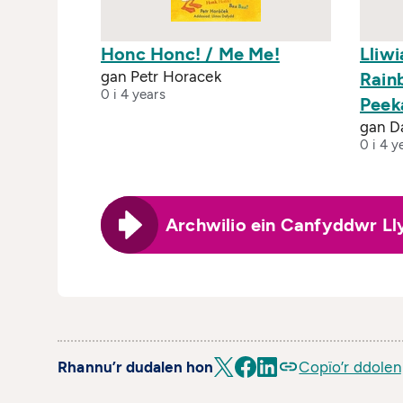
Honc Honc! / Me Me!
Lliwi
gan Petr Horacek
Rain
0 i 4 years
Peek
gan D
0 i 4 y
Archwilio ein Canfyddwr Ll
Rhannu’r dudalen hon
Copïo’r ddolen