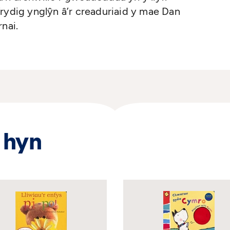
rydig ynglŷn â’r creaduriaid y mae Dan
nai.
 hyn