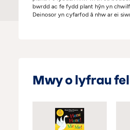
bwrdd ac fe fydd plant hŷn yn chwilf
Deinosor yn cyfarfod â nhw ar ei siwr
Mwy o lyfrau fel