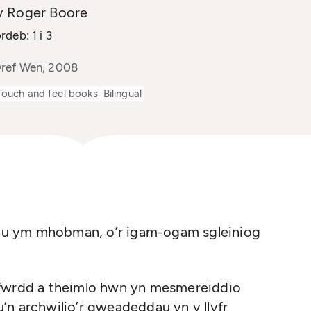
y Roger Boore
deb: 1 i 3
ref Wen, 2008
Touch and feel books
Bilingual
u ym mhobman, o’r igam-ogam sgleiniog
 cyffwrdd a theimlo hwn yn mesmereiddio
’n archwilio’r gweadeddau yn y llyfr