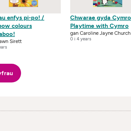
au enfys pi-po! /
Chwarae gyda Cymro
bow colours
Playtime with Cymro
gan Caroline Jayne Church
aboo!
0 i 4 years
awn Sirett
ears
yfrau